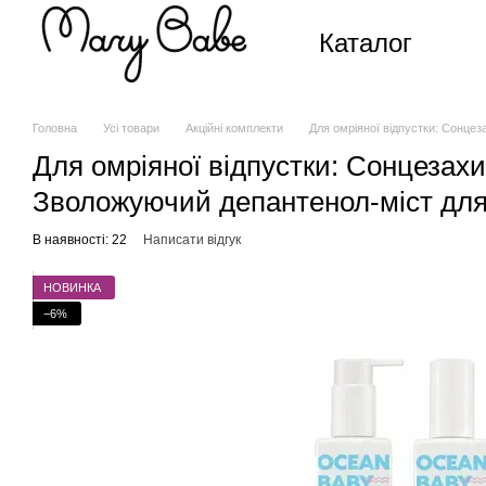
Перейти до основного контенту
Каталог
Головна
Усі товари
Акційні комплекти
Для омріяної відпустки: Cонцез
Для омріяної відпустки: Cонцезах
Зволожуючий депантенол-міст для т
В наявності: 22
Написати відгук
НОВИНКА
−6%