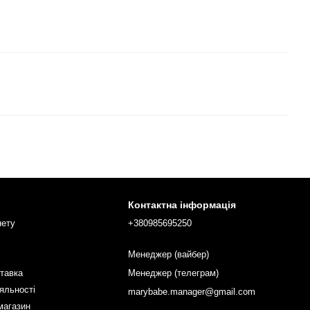
Контактна інформація
нету
+380985695250
Менеджер (вайбер)
ставка
Менеджер (телеграм)
яльності
marybabe.manager@gmail.com
магазин