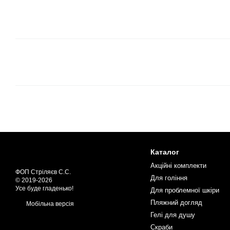
Каталог
Акційні комплекти
ФОП Стріляєв С.С.
Для гоління
© 2019-2026
Усе буде гладенько!
Для проблемної шкіри
Пляжний догляд
Мобільна версія
Гелі для душу
Скраби