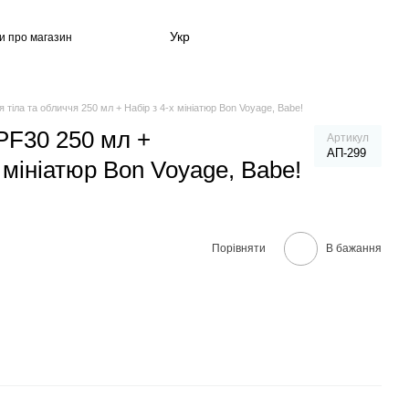
Укр
ки про магазин
 користувача
тіла та обличчя 250 мл + Набір з 4-х мініатюр Bon Voyage, Babe!
PF30 250 мл +
Артикул
АП-299
 мініатюр Bon Voyage, Babe!
Порівняти
В бажання