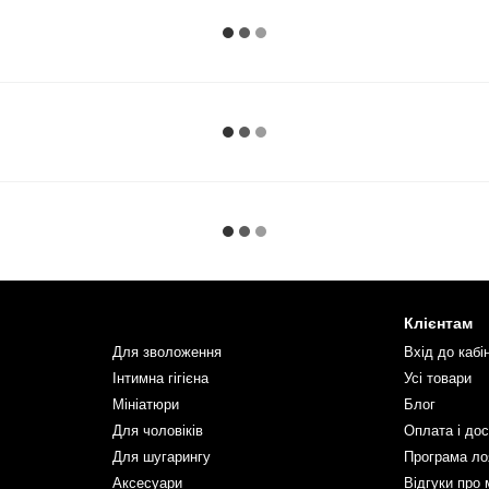
Клієнтам
Для зволоження
Вхід до кабі
Інтимна гігієна
Усі товари
Мініатюри
Блог
Для чоловіків
Оплата і до
Для шугарингу
Програма ло
Аксесуари
Відгуки про 