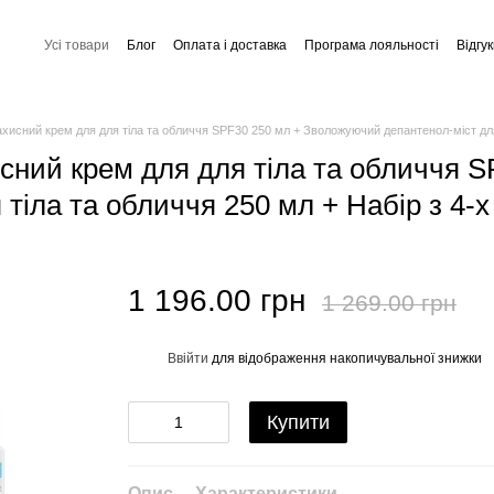
Усі товари
Блог
Оплата і доставка
Програма лояльності
Відгу
Обмін та повернення
Співпраця
Контактна інформація
Угода
ахисний крем для для тіла та обличчя SPF30 250 мл + Зволожуючий депантенол-міст для 
исний крем для для тіла та обличчя S
іла та обличчя 250 мл + Набір з 4-х
1 196.00 грн
1 269.00 грн
Ввійти
для відображення накопичувальної знижки
%
Купити
Опис
Характеристики