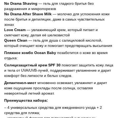
No Drama Shaving
— гель для гладкого бритья без
раздражения и микропорезов
No Drama After Shave Milk
— молочко для успокоения кожи
после бритья и депиляции, даже в самых чувствительных
зонах
Love Cream
— увлажняющий крем, который питает и
смягчает кожу, делая её шелковистой
Queen Clean
— гель для душа с салициловой кислотой,
который очищает кожу и помогает предотвращать высыпания
Пляжное комбо Ocean Baby
позаботится о коже во время
отдыха:
Солнцезащитный крем SPF 30
помогает защитить кожу лица
и тела от UVA/UVB-лучей, поддерживает увлажнение и дарит
комфорт без липкости и белых следов.
Депантенол-мист
мгновенно освежает, увлажняет и дарит
коже ощущение прохлады после солнца, оставляя
невероятный летний аромат.
Преимущества набора:
– 4 универсальных средства для ежедневного ухода + 2
средства для пляжа;
– компактный формат для путешествий и выходных;