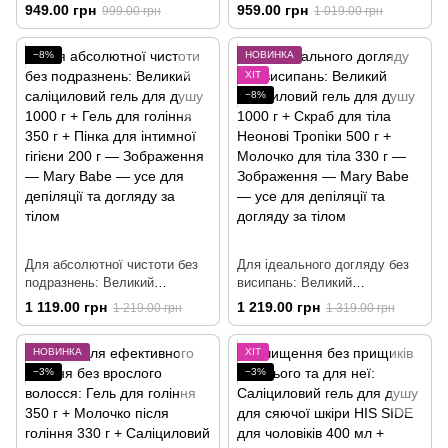
для душу 350 г + Гель для
350 г + Маска для тіла 50 г +
949.00 грн
959.00 грн
999.00 грн
1 019.00 грн
гоління 350 г + Молочко після
Крем для тіла ромашковий
гоління 330 г
200 г
−8%
НОВИНКА
ХІТ
−8%
Для абсолютної чистоти без
Для ідеального догляду без
подразнень: Великий
висипань: Великий
саліциловий гель для душу
саліциловий гель для душу
1 119.00 грн
1 219.00 грн
1 219.00 грн
1 319.00 грн
1000 г + Гель для гоління 350
1000 г + Скраб для тіла
г + Пінка для інтимної гігієни
Неонові Тропіки 500 г +
НОВИНКА
ХІТ
200 г
Молочко для тіла 330 г
−3%
−3%