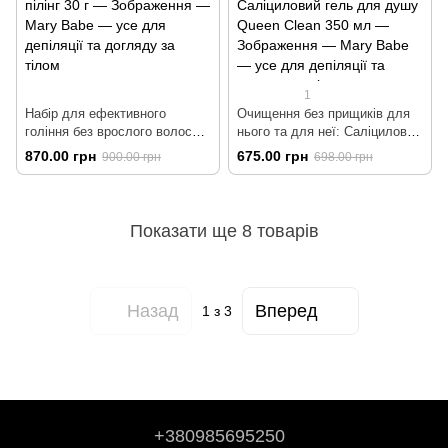
1
Набір для ефективного
Очищення без прищиків для
гоління без врослого волосся:
нього та для неї: Саліциловий
Гель для гоління 350 г +
гель для душу для сяючої
870.00 грн
675.00 грн
900.00 грн
698.00 грн
Молочко після гоління 330 г +
шкіри HIS SIDE для чоловіків
Саліциловий пілінг 30 г
400 мл + Саліциловий гель
для душу Queen Clean 350 мл
Показати ще 8 товарів
Назад
Вперед
1
з 3
+380985695250