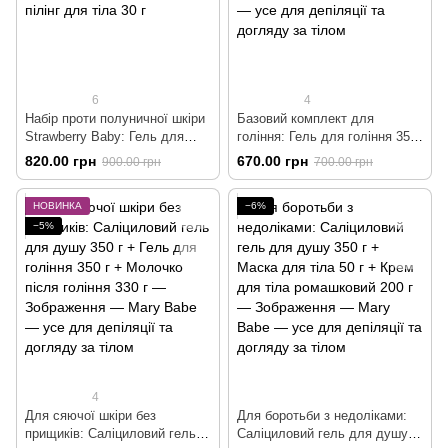
6
4
Набір проти полуничної шкіри
Базовий комплект для
Strawberry Baby: Гель для
гоління: Гель для гоління 350
душу зволожуючий 250 г +
г + Молочко після гоління 330
820.00 грн
670.00 грн
900.00 грн
700.00 грн
Крем для екстра-зволоження
г
250 г + Тонік-пілінг для тіла 30
НОВИНКА
−6%
г
−5%
4
Для сяючої шкіри без
Для боротьби з недоліками:
прищиків: Саліциловий гель
Саліциловий гель для душу