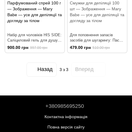
Набір для чоловіків HIS SIDE:
Для поповнення запасів
Саліциловий гель для душу
засобів для шугарингу: Паста
для сяючої шкіри 400 г +
для шугарингу середньої
900.00 грн
479.00 грн
997.00 грн
510.00 грн
Зволожуючий щоденний крем
щільності 1400 г +
для тіла 250 г +
Мінеральна пудра 80 г +
Парфумований спрей 100 г
Смужки для депіляції 100 шт
Назад
Вперед
3
з 3
+380985695250
Контактна інформація
Повна версія сайту