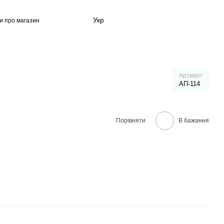
Укр
ки про магазин
 користувача
Артикул
АП-114
Порівняти
В бажання