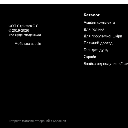
Каталог
Акційні комплекти
ФОП Стріляєв С.С.
Для гоління
© 2019-2026
Усе буде гладенько!
Для проблемної шкіри
Пляжний догляд
Мобільна версія
Гелі для душу
Скраби
Лінійка від полуничної шк
Інтернет-магазин створений з Хорошоп