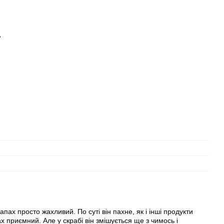
пах просто жахливий. По суті він пахне, як і інші продукти
ах приємний. Але у скрабі він змішується ще з чимось і