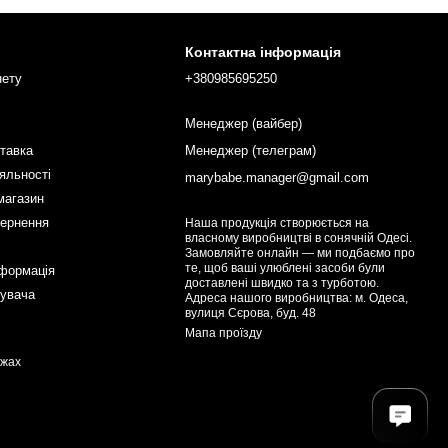
Контактна інформація
нету
+380985695250
Менеджер (вайбер)
ставка
Менеджер (телеграм)
яльності
marybabe.manager@gmail.com
магазин
вернення
Наша продукція створюється на
власному виробництві в сонячній Одесі.
Замовляйте онлайн — ми подбаємо про
те, щоб ваші улюблені засоби були
нформація
доставлені швидко та з турботою.
тувача
Адреса нашого виробництва: м. Одеса,
вулиця Сєрова, буд. 48
Мапа проїзду
ежах