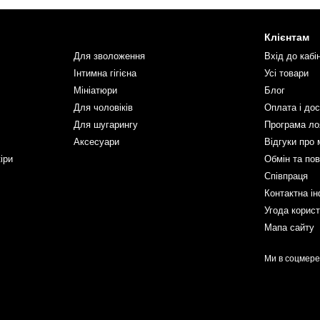
Клієнтам
Для зволоження
Вхід до кабі
Інтимна гігієна
Усі товари
Мініатюри
Блог
Для чоловіків
Оплата і до
Для шугарингу
Програма ло
Аксесуари
Відгуки про 
іри
Обмін та по
Співпраця
Контактна і
Угода корис
Мапа сайту
Ми в соцмер