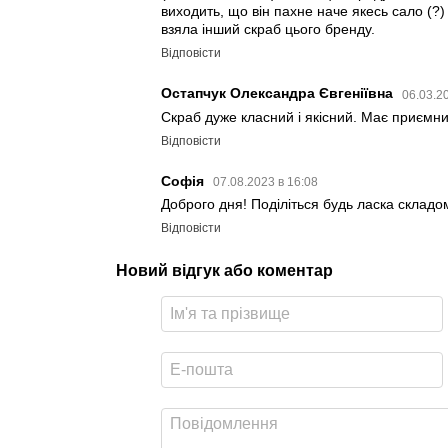
виходить, що він пахне наче якесь сало (?
взяла інший скраб цього бренду.
Відповісти
Остапчук Олександра Євгеніївна
06.03.2
Скраб дуже класний і якісний. Має приємний
Відповісти
Софія
07.08.2023 в 16:08
Доброго дня! Поділіться будь ласка складом 
Відповісти
Новий відгук або коментар