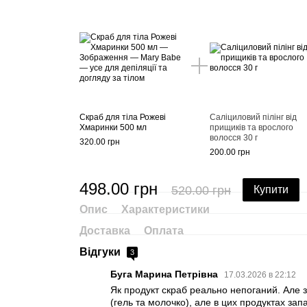
Скраб для тіла Рожеві
Саліциловий пілінг від
Хмаринки 500 мл
прищиків та врослого
волосся 30 г
320.00 грн
200.00 грн
498.00 грн
520.00 грн
Купити
Опис
Характеристики
Доставка
Оплата
Відгуки
3
Буга Марина Петрівна
17.03.2026 в 22:12
Як продукт скраб реально непоганий. Але за
(гель та молочко), але в цих продуктах зап