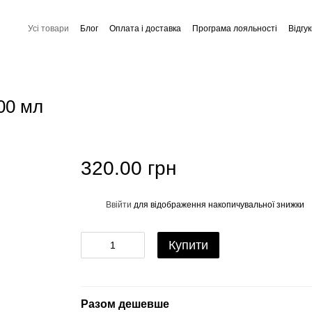
Усі товари
Блог
Оплата і доставка
Програма лояльності
Відгу
Обмін та повернення
Співпраця
Контактна інформація
Угода
00 мл
320.00 грн
Ввійти
для відображення накопичувальної знижки
%
Купити
Разом дешевше