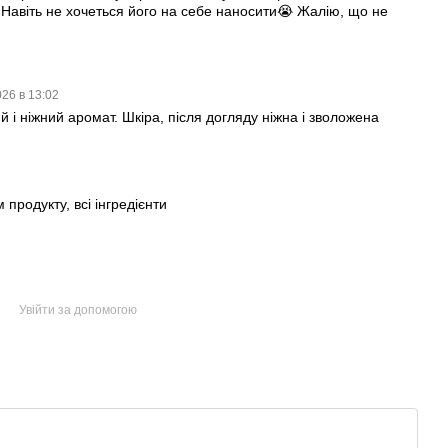
) Навіть не хочеться його на себе наносити😭 Жалію, що не
026 в 13:02
 і ніжний аромат. Шкіра, після догляду ніжна і зволожена
продукту, всі інгредієнти
Увійти за допомогою