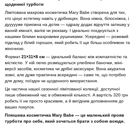
щоденної турботи
Лімітована махрова косметичка Mary Babe створена для тих,
хто цінує естетику навіть у дрібницях. Вона ніжна, білосніжна, і
дуууууже приємна на дотик — одразу додає відчуття затишку у
ванній кімнаті, валізі чи рюкзаку. І ідеально поєднується з
нашими білими махровими рушниками. Усередині — рожевий
підклад у білий горошок, який робить її ще більш особливою та
жіночною.
Формат
21×11×8 см
— ідеальний баланс між компактністю та
місткістю. У ній легко розміщуються улюблені баночки, міні-
версії засобів, косметика чи дрібні аксесуари. Вона акуратна
зовні, але дуже практична всередині — саме те, що потрібно
для дому, поїздок чи щоденного використання.
Це частина нашої сезонної лімітованої колекції, доступної
лише обмежений час в обмеженій кількості. А вартість 320 грн
робить її не просто красивим, а й вигідним доповненням до
ваших покупок.
Плюшева косметичка Mary Babe — це маленький прояв
турботи про себе, який хочеться брати з собою всюди.