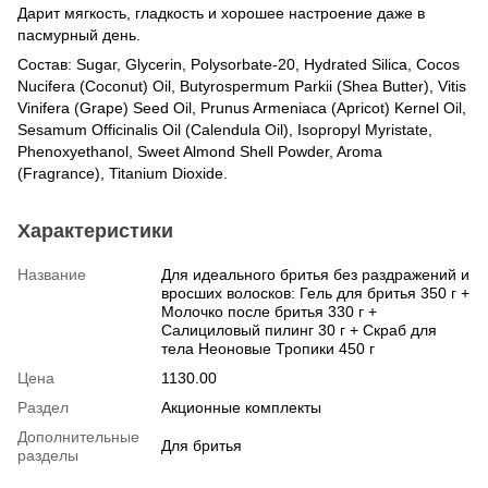
Дарит мягкость, гладкость и хорошее настроение даже в
пасмурный день.
Состав: Sugar, Glycerin, Polysorbate-20, Hydrated Silica, Cocos
Nucifera (Coconut) Oil, Butyrospermum Parkii (Shea Butter), Vitis
Vinifera (Grape) Seed Oil, Prunus Armeniaca (Apricot) Kernel Oil,
Sesamum Officinalis Oil (Calendula Oil), Isopropyl Myristate,
Phenoxyethanol, Sweet Almond Shell Powder, Aroma
(Fragrance), Titanium Dioxide.
Характеристики
Название
Для идеального бритья без раздражений и
вросших волосков: Гель для бритья 350 г +
Молочко после бритья 330 г +
Салициловый пилинг 30 г + Скраб для
тела Неоновые Тропики 450 г
Цена
1130.00
Раздел
Акционные комплекты
Дополнительные
Для бритья
разделы