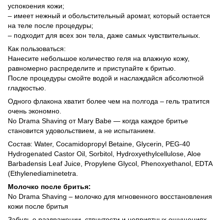
успокоения кожи;
– имеет нежный и обольстительный аромат, который остается
на теле после процедуры;
– подходит для всех зон тела, даже самых чувствительных.
Как пользоваться:
Нанесите небольшое количество геля на влажную кожу,
равномерно распределите и приступайте к бритью.
После процедуры смойте водой и наслаждайся абсолютной
гладкостью.
Одного флакона хватит более чем на полгода – гель тратится
очень экономно.
No Drama Shaving от Mary Babe — когда каждое бритье
становится удовольствием, а не испытанием.
Состав: Water, Cocamidopropyl Betaine, Glycerin, PEG-40
Hydrogenated Castor Oil, Sorbitol, Hydroxyethylcellulose, Aloe
Barbadensis Leaf Juice, Propylene Glycol, Phenoxyethanol, EDTA
(Ethylenediaminetetra.
Молочко после бритья:
No Drama Shaving – молочко для мгновенного восстановления
кожи после бритья
Забудь о раздражении, стянутости и неприятных ощущениях