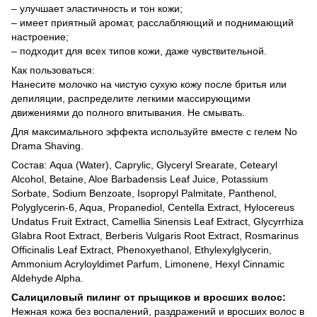
– улучшает эластичность и тон кожи;
– имеет приятный аромат, расслабляющий и поднимающий
настроение;
– подходит для всех типов кожи, даже чувствительной.
Как пользоваться:
Нанесите молочко на чистую сухую кожу после бритья или
депиляции, распределите легкими массирующими
движениями до полного впитывания. Не смывать.
Для максимального эффекта используйте вместе с гелем No
Drama Shaving.
Состав: Aqua (Water), Caprylic, Glyceryl Srearate, Cetearyl
Alcohol, Betaine, Aloe Barbadensis Leaf Juice, Potassium
Sorbate, Sodium Benzoate, Isopropyl Palmitate, Panthenol,
Polyglycerin-6, Aqua, Propanediol, Centella Extract, Hylocereus
Undatus Fruit Extract, Camellia Sinensis Leaf Extract, Glycyrrhiza
Glabra Root Extract, Berberis Vulgaris Root Extract, Rosmarinus
Officinalis Leaf Extract, Phenoxyethanol, Ethylexylglycerin,
Ammonium Acryloyldimet Parfum, Limonene, Hexyl Cinnamic
Aldehyde Alpha.
Салициловый пилинг от прыщиков и вросших волос:
Нежная кожа без воспалений, раздражений и вросших волос в