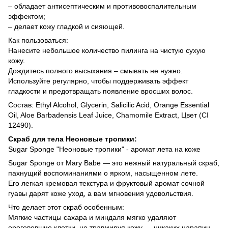
– обладает антисептическим и противовоспалительным
эффектом;
– делает кожу гладкой и сияющей.
Как пользоваться:
Нанесите небольшое количество пилинга на чистую сухую
кожу.
Дождитесь полного высыхания – смывать не нужно.
Используйте регулярно, чтобы поддерживать эффект
гладкости и предотвращать появление вросших волос.
Состав: Ethyl Alcohol, Glycerin, Salicilic Acid, Orange Essential
Oil, Aloe Barbadensis Leaf Juice, Chamomile Extract, Цвет (CI
12490).
Скраб для тела Неоновые тропики:
Sugar Sponge "Неоновые тропики" - аромат лета на коже
Sugar Sponge от Mary Babe — это нежный натуральный скраб,
пахнущий воспоминаниями о ярком, насыщенном лете.
Его легкая кремовая текстура и фруктовый аромат сочной
гуавы дарят коже уход, а вам мгновения удовольствия.
Что делает этот скраб особенным:
Мягкие частицы сахара и миндаля мягко удаляют
ороговевшие клетки, не травмируя кожу — никаких царапин